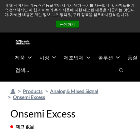
기
바
중동 지역 상황을 지속적으로 주시하고 있으며, 모든 서비스는
이 웹 페이지는 기능과 성능을 향상시키기 위해 쿠키를 사용합니다. 사이트를 계
속 검색하시면 이 웹 사이트의 쿠키 사용에 대한 내포된 내용을 제공하는 것입니
본
닥
정상적으로 운영되고 있습니다.
더 읽어보기 →
다. 자세한 내용은 개인 정보 보호 정책 및 쿠키 정책을 참조하시길 바랍니다.
콘
글
뉴스
문의하기
로그인
동의하기
텐
로
츠
건
건
너
너
뛰
뛰
기
제품
시장
제조업체
솔루션
품질
기
검색
검색
홈
Products
Analog & Mixed Signal
Onsemi Excess
Onsemi Excess
재고 없음