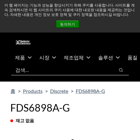
기
바
중동 지역 상황을 지속적으로 주시하고 있으며, 모든 서비스는
이 웹 페이지는 기능과 성능을 향상시키기 위해 쿠키를 사용합니다. 사이트를 계
속 검색하시면 이 웹 사이트의 쿠키 사용에 대한 내포된 내용을 제공하는 것입니
본
닥
정상적으로 운영되고 있습니다.
더 읽어보기 →
다. 자세한 내용은 개인 정보 보호 정책 및 쿠키 정책을 참조하시길 바랍니다.
콘
글
뉴스
문의하기
로그인
동의하기
텐
로
츠
건
건
너
너
뛰
뛰
기
제품
시장
제조업체
솔루션
품질
기
검색
검색
홈
Products
Discrete
FDS6898A-G
FDS6898A-G
재고 없음