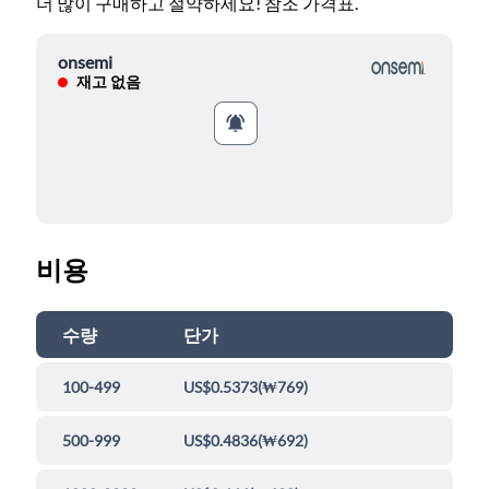
더 많이 구매하고 절약하세요! 참조 가격표.
onsemi
재고 없음
비용
수량
단가
100-499
US$0.5373
(
₩769
)
500-999
US$0.4836
(
₩692
)