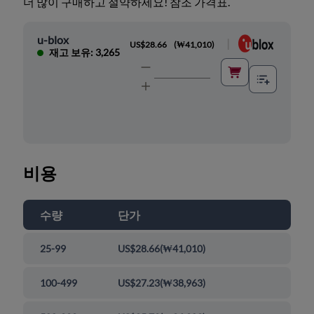
더 많이 구매하고 절약하세요! 참조 가격표.
u-blox
|
US$28.66
(
₩41,010
)
재고 보유: 3,265
비용
수량
단가
25-99
US$28.66
(
₩41,010
)
100-499
US$27.23
(
₩38,963
)