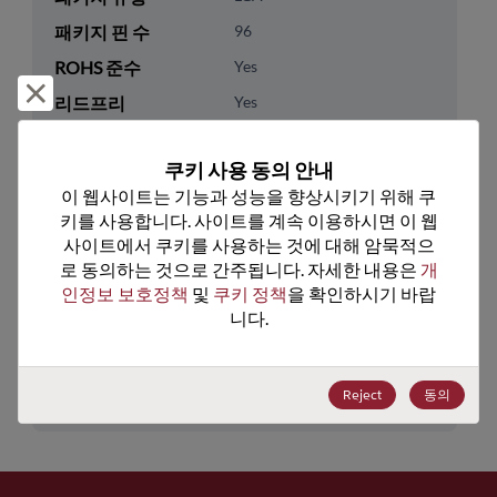
패키지 핀 수
96
ROHS 준수
Yes
거부 및 닫기
리드프리
Yes
패키지 유형
Tape & Reel
쿠키 사용 동의 안내
패키지 수량
250
이 웹사이트는 기능과 성능을 향상시키기 위해 쿠
키를 사용합니다. 사이트를 계속 이용하시면 이 웹
기술 카테고리
Processor & Peripheral
사이트에서 쿠키를 사용하는 것에 대해 암묵적으
기술 하위 카테고리
Microcontroller & SoC
로 동의하는 것으로 간주됩니다. 자세한 내용은 
개
인정보 보호정책
 및 
쿠키 정책
을 확인하시기 바랍
기술 그룹
Wireless SOCs
니다.
미국 HTS 코드
8517.62.0080
ECCN
5A992.C
Reject
동의