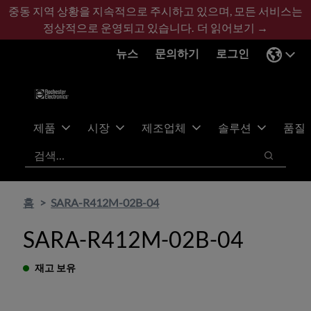
기
바
중동 지역 상황을 지속적으로 주시하고 있으며, 모든 서비스는
본
닥
정상적으로 운영되고 있습니다.
더 읽어보기 →
콘
글
뉴스
문의하기
로그인
텐
로
츠
건
건
너
너
뛰
뛰
기
제품
시장
제조업체
솔루션
품질
기
검색
검색
홈
SARA-R412M-02B-04
SARA-R412M-02B-04
재고 보유