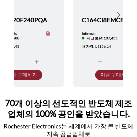
Show nex
TMS320F240PQA
nstruments
Infineon
보유: 5,608
재고 보유: 137,455
:
US$137.43
내 가격:
US$56.14
지금 구매하기
지금 구매하기
70개 이상의 선도적인 반도체 제조
업체의 100% 공인을 받았습니다.
Rochester Electronics는 세계에서 가장 큰 반도체
지속 공급업체로