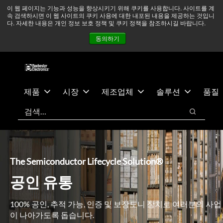
기
바
중동 지역 상황을 지속적으로 주시하고 있으며, 모든 서비스는
이 웹 페이지는 기능과 성능을 향상시키기 위해 쿠키를 사용합니다. 사이트를 계
속 검색하시면 이 웹 사이트의 쿠키 사용에 대한 내포된 내용을 제공하는 것입니
본
닥
정상적으로 운영되고 있습니다.
더 읽어보기 →
다. 자세한 내용은 개인 정보 보호 정책 및 쿠키 정책을 참조하시길 바랍니다.
콘
글
뉴스
문의하기
로그인
동의하기
텐
로
츠
건
건
너
너
뛰
뛰
기
제품
시장
제조업체
솔루션
품질
기
검색
검색
The Semiconductor Lifecycle Solution®
공인 유통
100% 공인, 추적 가능, 인증 및 보장도니 장치로 여러분의 사업
이 나아가도록 돕습니다.