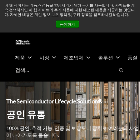
기
바
중동 지역 상황을 지속적으로 주시하고 있으며, 모든 서비스는
이 웹 페이지는 기능과 성능을 향상시키기 위해 쿠키를 사용합니다. 사이트를 계
속 검색하시면 이 웹 사이트의 쿠키 사용에 대한 내포된 내용을 제공하는 것입니
본
닥
정상적으로 운영되고 있습니다.
더 읽어보기 →
다. 자세한 내용은 개인 정보 보호 정책 및 쿠키 정책을 참조하시길 바랍니다.
콘
글
뉴스
문의하기
로그인
동의하기
텐
로
츠
건
건
너
너
뛰
뛰
기
제품
시장
제조업체
솔루션
품질
기
검색
검색
The Semiconductor Lifecycle Solution®
공인 유통
100% 공인, 추적 가능, 인증 및 보장도니 장치로 여러분의 사업
이 나아가도록 돕습니다.