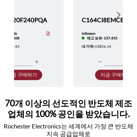
Show nex
TMS320F240PQA
nstruments
Infineon
보유: 5,608
재고 보유: 137,455
:
US$137.43
내 가격:
US$56.14
지금 구매하기
지금 구매하기
70개 이상의 선도적인 반도체 제조
업체의 100% 공인을 받았습니다.
Rochester Electronics는 세계에서 가장 큰 반도체
지속 공급업체로