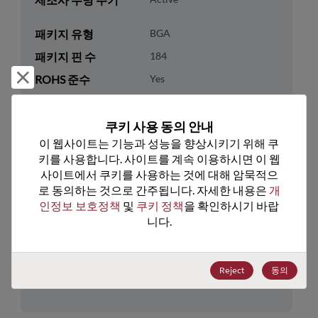
패키지 유형
BGA
패키지 핀 수
184
거부 및 닫기
ROHS 준수
Yes
리드프리
No
패키지 유형
Tray
쿠키 사용 동의 안내
이 웹사이트는 기능과 성능을 향상시키기 위해 쿠
패키지 수량
260
키를 사용합니다. 사이트를 계속 이용하시면 이 웹
사이트에서 쿠키를 사용하는 것에 대해 암묵적으
기술 카테고리
Processor & Peripheral
로 동의하는 것으로 간주됩니다. 자세한 내용은 
개
기술 하위 카테고리
MCU & MPU
인정보 보호정책
 및 
쿠키 정책
을 확인하시기 바랍
니다.
기술 그룹
32-Bit
미국 HTS 코드
8542.31.0025
Reject
동의
ECCN
5A992C