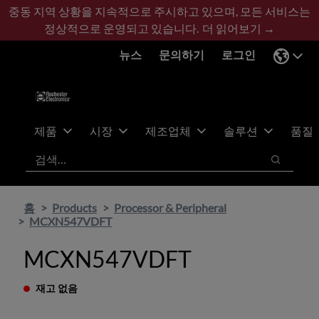
기
바
중동 지역 상황을 지속적으로 주시하고 있으며, 모든 서비스는
본
닥
정상적으로 운영되고 있습니다.
더 읽어보기 →
콘
글
뉴스
문의하기
로그인
텐
로
츠
건
건
너
너
뛰
뛰
기
제품
시장
제조업체
솔루션
품질
기
검색
검색
홈
Products
Processor & Peripheral
MCXN547VDFT
MCXN547VDFT
재고 없음