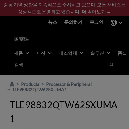
기
바
중동 지역 상황을 지속적으로 주시하고 있으며, 모든 서비스는
본
닥
정상적으로 운영되고 있습니다.
더 읽어보기 →
콘
글
뉴스
문의하기
로그인
텐
로
츠
건
건
너
너
뛰
뛰
기
제품
시장
제조업체
솔루션
품질
기
검색
검색
홈
Products
Processor & Peripheral
TLE98832QTW62SXUMA1
TLE98832QTW62SXUMA
1