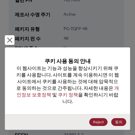
제조사 수명 주기
Active
패키지 유형
PG-TQFP-48
패키지 핀 수
48
거부 및 닫기
ROHS 준수
Yes
리드프리
Yes
쿠키 사용 동의 안내
패키지 유형
Tape & Reel
이 웹사이트는 기능과 성능을 향상시키기 위해 쿠
키를 사용합니다. 사이트를 계속 이용하시면 이 웹
패키지 수량
2500
사이트에서 쿠키를 사용하는 것에 대해 암묵적으
로 동의하는 것으로 간주됩니다. 자세한 내용은 
개
기술 카테고리
Processor & Peripheral
인정보 보호정책
 및 
쿠키 정책
을 확인하시기 바랍
니다.
기술 하위 카테고리
MCU & MPU
기술 그룹
32-Bit
Reject
동의
미국 HTS 코드
8542.39.0090
ECCN
3A991.A.2