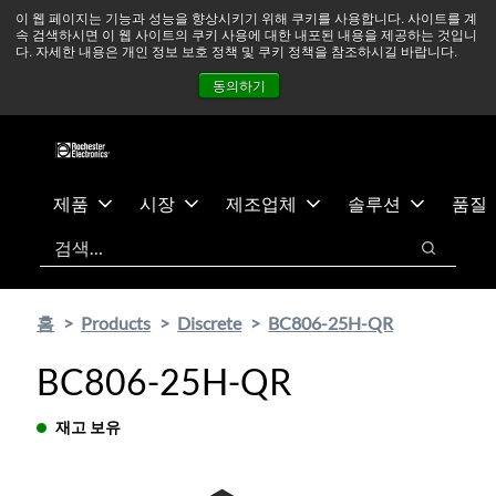
기
바
중동 지역 상황을 지속적으로 주시하고 있으며, 모든 서비스는
이 웹 페이지는 기능과 성능을 향상시키기 위해 쿠키를 사용합니다. 사이트를 계
속 검색하시면 이 웹 사이트의 쿠키 사용에 대한 내포된 내용을 제공하는 것입니
본
닥
정상적으로 운영되고 있습니다.
더 읽어보기 →
다. 자세한 내용은 개인 정보 보호 정책 및 쿠키 정책을 참조하시길 바랍니다.
콘
글
뉴스
문의하기
로그인
동의하기
텐
로
츠
건
건
너
너
뛰
뛰
기
제품
시장
제조업체
솔루션
품질
기
검색
검색
홈
Products
Discrete
BC806-25H-QR
BC806-25H-QR
재고 보유