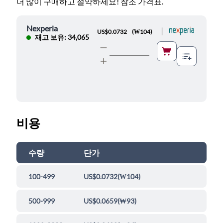
더 많이 구매하고 절약하세요! 참조 가격표.
Nexperia
|
US$0.0732
(
₩104
)
재고 보유: 34,065
비용
수량
단가
100-499
US$0.0732
(
₩104
)
500-999
US$0.0659
(
₩93
)