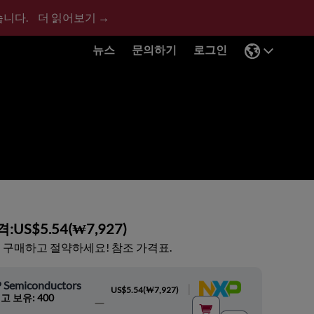
습니다.
더 읽어보기 →
뉴스
문의하기
로그인
격:
US$5.54
(
₩7,927
)
 구매하고 절약하세요! 참조 가격표.
 Semiconductors
|
US$5.54
(
₩7,927
)
고 보유: 400