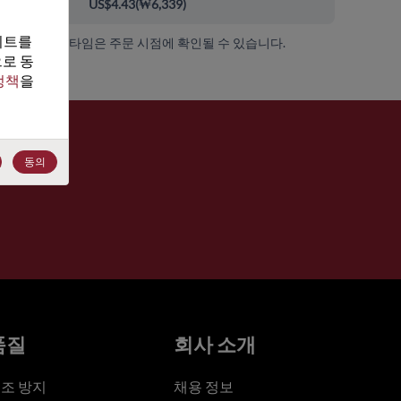
00+
US$4.43
(
₩6,339
)
트를 
가용성 및 리드 타임은 주문 시점에 확인될 수 있습니다.
로 동
정책
을 
동의
품질
회사 소개
조 방지
채용 정보