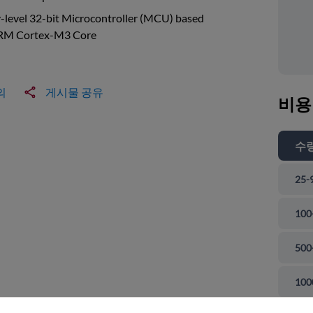
-level 32-bit Microcontroller (MCU) based
RM Cortex-M3 Core
의
게시물 공유
비용
수
25-
100
500
 닫기
100