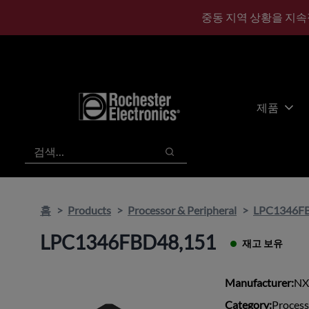
기
바
중동 지역 상황을 지속
본
닥
콘
글
텐
로
츠
건
건
너
너
뛰
제품
뛰
기
기
검색
검색
홈
Products
Processor & Peripheral
LPC1346F
LPC1346FBD48,151
재고 보유
Manufacturer:
NX
Category:
Process