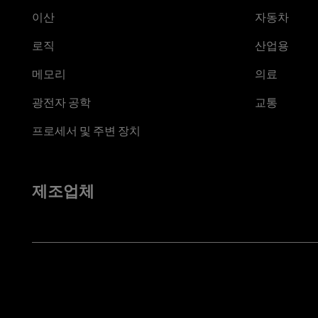
이산
자동차
로직
산업용
메모리
의료
광전자 공학
교통
프로세서 및 주변 장치
제조업체