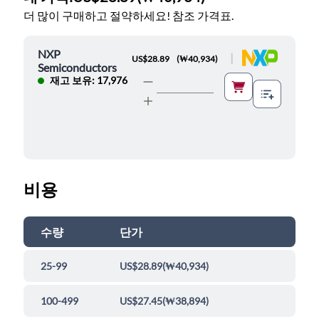
더 많이 구매하고 절약하세요! 참조 가격표.
NXP
|
US$28.89
(
₩40,934
)
Semiconductors
재고 보유: 17,976
비용
수량
단가
25-99
US$28.89
(
₩40,934
)
100-499
US$27.45
(
₩38,894
)