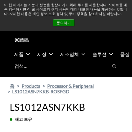
기
바
중동 지역 상황을 지속적으로 주시하고 있으며, 모든 서비스는
이 웹 페이지는 기능과 성능을 향상시키기 위해 쿠키를 사용합니다. 사이트를 계
속 검색하시면 이 웹 사이트의 쿠키 사용에 대한 내포된 내용을 제공하는 것입니
본
닥
정상적으로 운영되고 있습니다.
더 읽어보기 →
다. 자세한 내용은 개인 정보 보호 정책 및 쿠키 정책을 참조하시길 바랍니다.
콘
글
뉴스
문의하기
로그인
동의하기
텐
로
츠
건
건
너
너
뛰
뛰
기
제품
시장
제조업체
솔루션
품질
기
검색
검색
홈
Products
Processor & Peripheral
LS1012ASN7KKB-ROSFGD
LS1012ASN7KKB
재고 보유