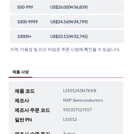
500-999
US$26.00
(
₩36,839
)
1000-9999
US$24.56
(
₩34,799
)
10000+
US$23.11
(
₩32,745
)
가격, 가용성 및 리드 타임은 주문 시점에 확인될 수 있습니다.
제품 사양
제품 코드
LS1012ASN7KKB
제조사
NXP Semiconductors
제조사 주문 코드
935357527557
일반 PN
LS1012
제조사 수명 주기
Active