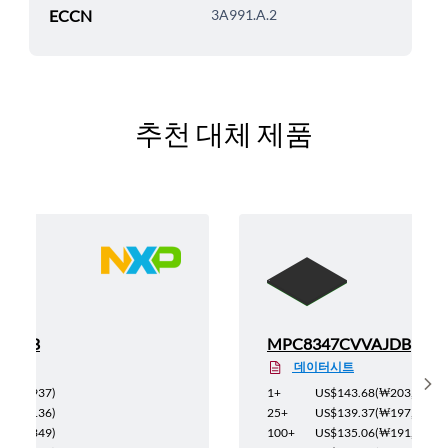
ECCN
3A991.A.2
추천 대체 제품
AGDB
MPC8347CVVAJDB
데이터시트
Sh
₩135,937
)
1+
US$143.68
(
₩203,580
)
₩129,136
)
25+
US$139.37
(
₩197,473
)
₩122,349
)
100+
US$135.06
(
₩191,367
)