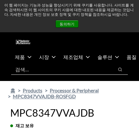
기
바
중동 지역 상황을 지속적으로 주시하고 있으며, 모든 서비스는
이 웹 페이지는 기능과 성능을 향상시키기 위해 쿠키를 사용합니다. 사이트를 계
속 검색하시면 이 웹 사이트의 쿠키 사용에 대한 내포된 내용을 제공하는 것입니
본
닥
정상적으로 운영되고 있습니다.
더 읽어보기 →
다. 자세한 내용은 개인 정보 보호 정책 및 쿠키 정책을 참조하시길 바랍니다.
콘
글
뉴스
문의하기
로그인
동의하기
텐
로
츠
건
건
너
너
뛰
뛰
기
제품
시장
제조업체
솔루션
품질
기
검색
검색
홈
Products
Processor & Peripheral
MPC8347VVAJDB-ROSFGD
MPC8347VVAJDB
재고 보유