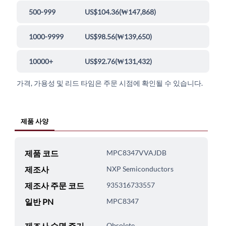
500-999
US$104.36
(
₩147,868
)
1000-9999
US$98.56
(
₩139,650
)
10000+
US$92.76
(
₩131,432
)
가격, 가용성 및 리드 타임은 주문 시점에 확인될 수 있습니다.
제품 사양
제품 코드
MPC8347VVAJDB
제조사
NXP Semiconductors
제조사 주문 코드
935316733557
일반 PN
MPC8347
제조사 수명 주기
Obsolete