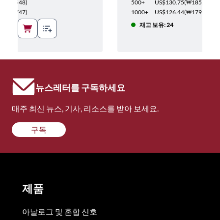
₩115,548
)
500+
US$130.75
(
₩185,260
)
₩108,747
)
1000+
US$126.44
(
₩179,153
)
재고 보유: 24
뉴스레터를 구독하세요
매주 최신 뉴스, 기사, 리소스를 받아 보세요.
구독
제품
아날로그 및 혼합 신호