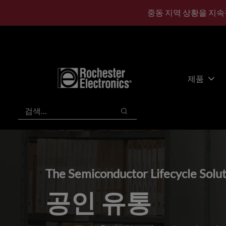
기
바
중동 지역 상황을 지속
본
닥
콘
글
텐
로
츠
건
건
너
너
뛰
제품
뛰
기
기
검색
검색
The Semiconductor Lifecycle Solu
공인 유통