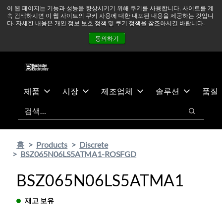
기
바
중동 지역 상황을 지속적으로 주시하고 있으며, 모든 서비스는
이 웹 페이지는 기능과 성능을 향상시키기 위해 쿠키를 사용합니다. 사이트를 계
속 검색하시면 이 웹 사이트의 쿠키 사용에 대한 내포된 내용을 제공하는 것입니
본
닥
정상적으로 운영되고 있습니다.
더 읽어보기 →
다. 자세한 내용은 개인 정보 보호 정책 및 쿠키 정책을 참조하시길 바랍니다.
콘
글
뉴스
문의하기
로그인
동의하기
텐
로
츠
건
건
너
너
뛰
뛰
기
제품
시장
제조업체
솔루션
품질
기
검색
검색
홈
Products
Discrete
BSZ065N06LS5ATMA1-ROSFGD
BSZ065N06LS5ATMA1
재고 보유