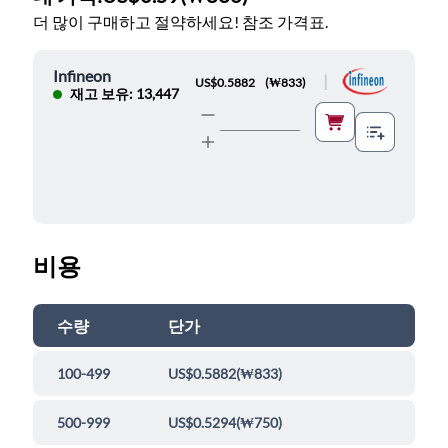
더 많이 구매하고 절약하세요! 참조 가격표.
Infineon
|
US$0.5882
(
₩833
)
재고 보유: 13,447
비용
수량
단가
100-499
US$0.5882
(
₩833
)
500-999
US$0.5294
(
₩750
)