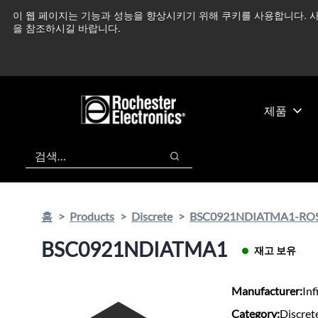
기
바
이 웹 페이지는 기능과 성능을 향상시키기 위해 쿠키를 사용합니다. 사
중동 지역 상황을 지속
본
닥
을 참조하시길 바랍니다.
콘
글
텐
로
츠
건
건
너
너
뛰
제품
뛰
기
기
검색
검색
홈
Products
Discrete
BSC0921NDIATMA1-RO
BSC0921NDIATMA1
재고 보유
Manufacturer:
Inf
Category:
Discret