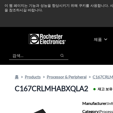
기
바
이 웹 페이지는 기능과 성능을 향상시키기 위해 쿠키를 사용합니다. 사
중동 지역 상황을 지속
본
닥
을 참조하시길 바랍니다.
콘
글
텐
로
츠
건
건
너
너
뛰
제품
뛰
기
기
검색
검색
홈
Products
Processor & Peripheral
C167CRL
C167CRLMHABXQLA2
재고 보유
Manufacturer:
Inf
Category:
Process