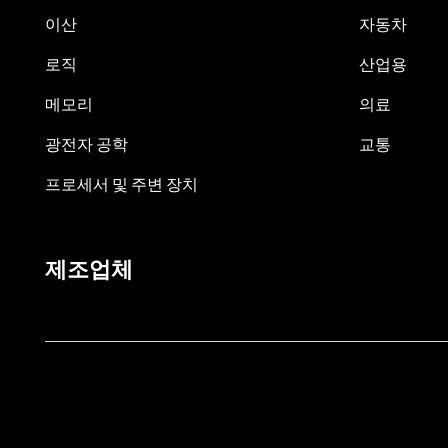
이산
자동차
로직
산업용
메모리
의료
광전자 공학
교통
프로세서 및 주변 장치
제조업체