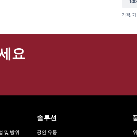
100
가격, 
세요
솔루션
 및 방위
공인 유통
위