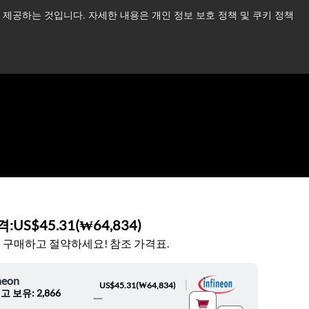
제공하는 것입니다. 자세한 내용은 개인 정보 보호 정책 및 쿠키 정책
습니다.
더 읽어보기 →
뉴스
문의하기
로그인
격:
US$45.31
(
₩64,834
)
 구매하고 절약하세요! 참조 가격표.
neon
|
US$45.31
(
₩64,834
)
고 보유: 2,866