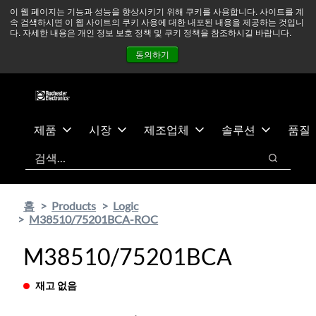
기
바
중동 지역 상황을 지속적으로 주시하고 있으며, 모든 서비스는
이 웹 페이지는 기능과 성능을 향상시키기 위해 쿠키를 사용합니다. 사이트를 계
속 검색하시면 이 웹 사이트의 쿠키 사용에 대한 내포된 내용을 제공하는 것입니
본
닥
정상적으로 운영되고 있습니다.
더 읽어보기 →
다. 자세한 내용은 개인 정보 보호 정책 및 쿠키 정책을 참조하시길 바랍니다.
콘
글
뉴스
문의하기
로그인
동의하기
텐
로
츠
건
건
너
너
뛰
뛰
기
제품
시장
제조업체
솔루션
품질
기
검색
검색
홈
Products
Logic
M38510/75201BCA-ROC
M38510/75201BCA
재고 없음