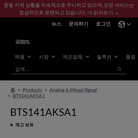
기
바
중동 지역 상황을 지속적으로 주시하고 있으며, 모든 서비스는
본
닥
정상적으로 운영되고 있습니다.
더 읽어보기 →
콘
글
뉴스
문의하기
로그인
텐
로
츠
건
건
너
너
뛰
뛰
기
제품
시장
제조업체
솔루션
품질
기
검색
검색
홈
Products
Analog & Mixed Signal
BTS141AKSA1
BTS141AKSA1
재고 보유