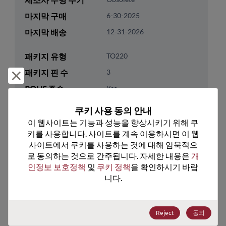
마지막 구매
6-30-2025
마지막 배송
12-31-2026
패키지 유형
TO220
패키지 핀 수
3
거부 및 닫기
ROHS 준수
Yes
리드프리
No
쿠키 사용 동의 안내
패키지 유형
Tube
이 웹사이트는 기능과 성능을 향상시키기 위해 쿠
키를 사용합니다. 사이트를 계속 이용하시면 이 웹
패키지 수량
500
사이트에서 쿠키를 사용하는 것에 대해 암묵적으
로 동의하는 것으로 간주됩니다. 자세한 내용은 
개
기술 카테고리
Analog & Mixed Signal
인정보 보호정책
 및 
쿠키 정책
을 확인하시기 바랍
기술 하위 카테고리
Bridge & Gate Driver
니다.
기술 그룹
Bridge Drvrs, Low&High
Swtch
Reject
동의