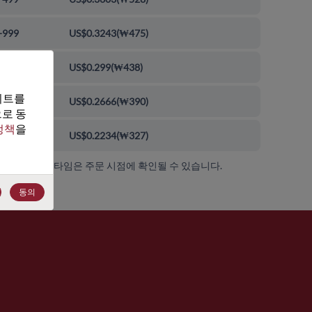
-999
US$0.3243
(
₩475
)
0-9999
US$0.299
(
₩438
)
트를 
00-99999
US$0.2666
(
₩390
)
로 동
정책
을 
000+
US$0.2234
(
₩327
)
가용성 및 리드 타임은 주문 시점에 확인될 수 있습니다.
동의