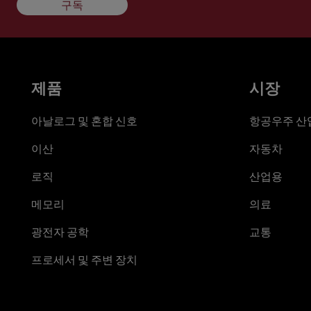
구독
제품
시장
아날로그 및 혼합 신호
항공우주 산업
이산
자동차
로직
산업용
메모리
의료
광전자 공학
교통
프로세서 및 주변 장치