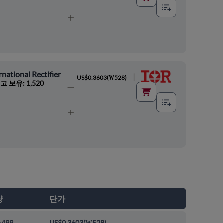
rnational Rectifier
|
US$0.3603
(
₩528
)
고 보유: 1,520
량
단가
-499
US$0.3603
(
₩528
)