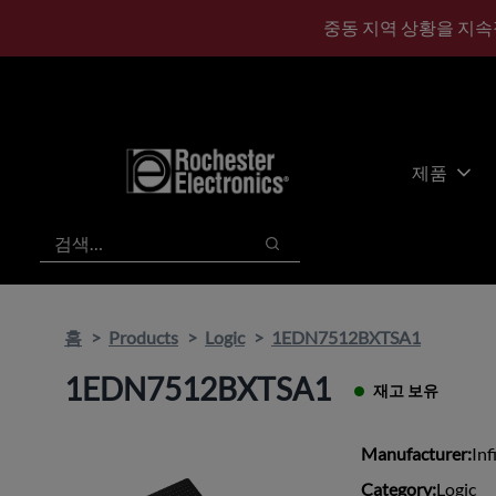
기
바
중동 지역 상황을 지속
본
닥
콘
글
텐
로
츠
건
건
너
너
뛰
제품
뛰
기
기
검색
검색
홈
Products
Logic
1EDN7512BXTSA1
1EDN7512BXTSA1
재고 보유
Manufacturer:
Inf
Category:
Logic