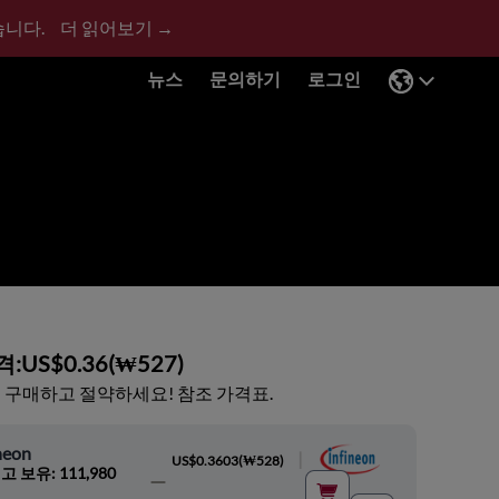
습니다.
더 읽어보기 →
뉴스
문의하기
로그인
격:
US$0.36
(
₩527
)
 구매하고 절약하세요! 참조 가격표.
neon
|
US$0.3603
(
₩528
)
고 보유: 111,980