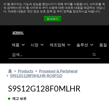
기
바
중동 지역 상황을 지속적으로 주시하고 있으며, 모든 서비스는
이 웹 페이지는 기능과 성능을 향상시키기 위해 쿠키를 사용합니다. 사이트를 계
속 검색하시면 이 웹 사이트의 쿠키 사용에 대한 내포된 내용을 제공하는 것입니
본
닥
정상적으로 운영되고 있습니다.
더 읽어보기 →
다. 자세한 내용은 개인 정보 보호 정책 및 쿠키 정책을 참조하시길 바랍니다.
콘
글
뉴스
문의하기
로그인
동의하기
텐
로
츠
건
건
너
너
뛰
뛰
기
제품
시장
제조업체
솔루션
품질
기
검색
검색
홈
Products
Processor & Peripheral
S9S12G128F0MLHR-ROSFGD
S9S12G128F0MLHR
재고 보유