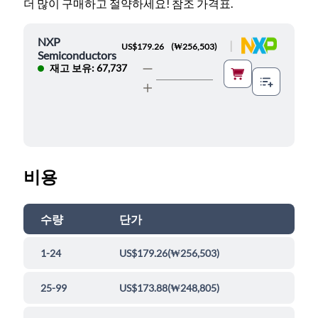
더 많이 구매하고 절약하세요! 참조 가격표.
NXP
|
US$179.26
(
₩256,503
)
Semiconductors
재고 보유: 67,737
비용
수량
단가
1-24
US$179.26
(
₩256,503
)
25-99
US$173.88
(
₩248,805
)