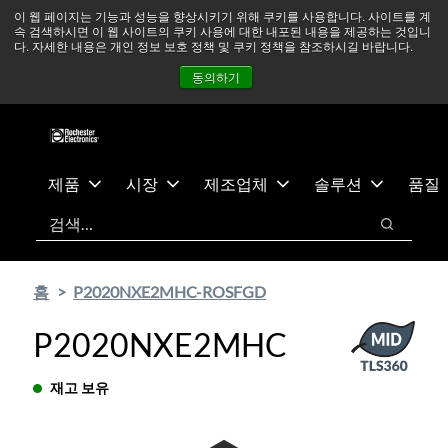
기
바
중동 지역 상황을 지속적으로 주시하고 있으며, 모든 서비스는
이 웹 페이지는 기능과 성능을 향상시키기 위해 쿠키를 사용합니다. 사이트를 계
속 검색하시면 이 웹 사이트의 쿠키 사용에 대한 내포된 내용을 제공하는 것입니
본
닥
정상적으로 운영되고 있습니다.
더 읽어보기 →
다. 자세한 내용은 개인 정보 보호 정책 및 쿠키 정책을 참조하시길 바랍니다.
콘
글
뉴스
문의하기
로그인
동의하기
텐
로
츠
건
건
너
너
뛰
뛰
기
제품
시장
제조업체
솔루션
품질
기
검색
검색
홈
P2020NXE2MHC-ROSFGD
P2020NXE2MHC
재고 보유