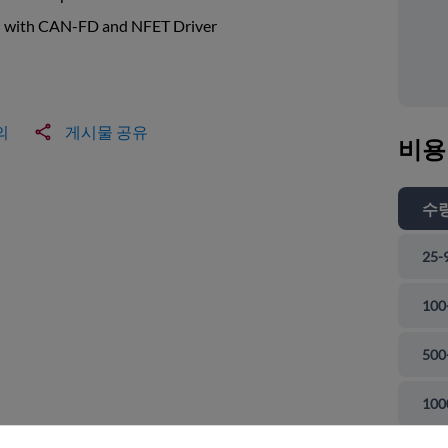
with CAN-FD and NFET Driver
의
게시물 공유
비용
수
25-
100
500
 닫기
100