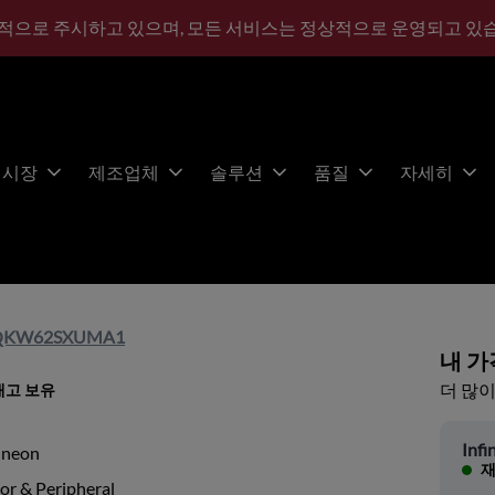
적으로 주시하고 있으며, 모든 서비스는 정상적으로 운영되고 있
시장
제조업체
솔루션
품질
자세히
2QKW62SXUMA1
내 가
더 많이
재고 보유
Infi
ineon
재
or & Peripheral