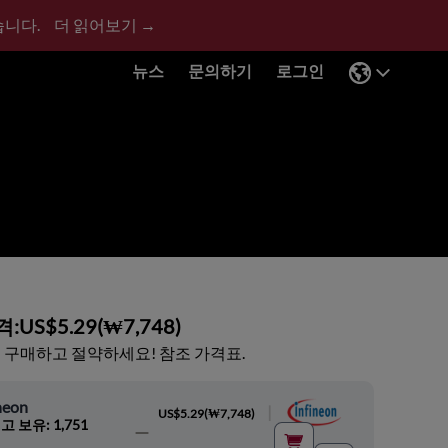
습니다.
더 읽어보기 →
뉴스
문의하기
로그인
격:
US$5.29
(
₩7,748
)
 구매하고 절약하세요! 참조 가격표.
neon
|
US$5.29
(
₩7,748
)
고 보유: 1,751