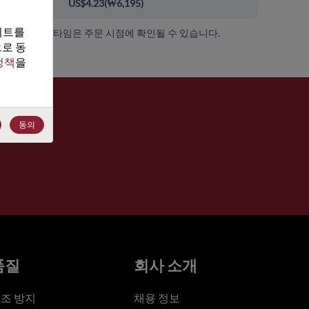
00+
US$4.23
(
₩6,195
)
트를 
가용성 및 리드 타임은 주문 시점에 확인될 수 있습니다.
로 동
정책
을 
동의
품질
회사 소개
조 방지
채용 정보