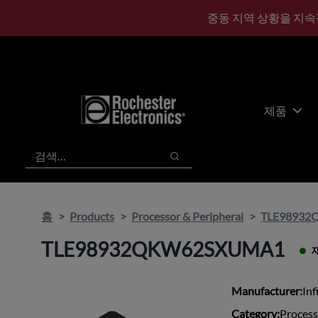
기
바
중동 지역 상황을 지속
본
닥
콘
글
텐
로
츠
건
건
너
너
뛰
제품
뛰
기
기
검색
검색
홈
Products
Processor & Peripheral
TLE9893
TLE98932QKW62SXUMA1
Manufacturer:
Inf
Category:
Process