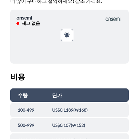
더 많이 구매하고 절약하세요! 참조 가격표.
onsemi
재고 없음
비용
수량
단가
100-499
US$0.1189
(
₩168
)
500-999
US$0.107
(
₩152
)