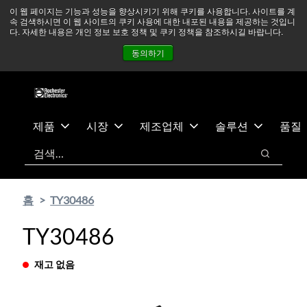
기
바
중동 지역 상황을 지속적으로 주시하고 있으며, 모든 서비스는
이 웹 페이지는 기능과 성능을 향상시키기 위해 쿠키를 사용합니다. 사이트를 계
속 검색하시면 이 웹 사이트의 쿠키 사용에 대한 내포된 내용을 제공하는 것입니
본
닥
정상적으로 운영되고 있습니다.
더 읽어보기 →
다. 자세한 내용은 개인 정보 보호 정책 및 쿠키 정책을 참조하시길 바랍니다.
콘
글
뉴스
문의하기
로그인
동의하기
텐
로
츠
건
건
너
너
뛰
뛰
기
제품
시장
제조업체
솔루션
품질
기
검색
검색
홈
TY30486
TY30486
재고 없음