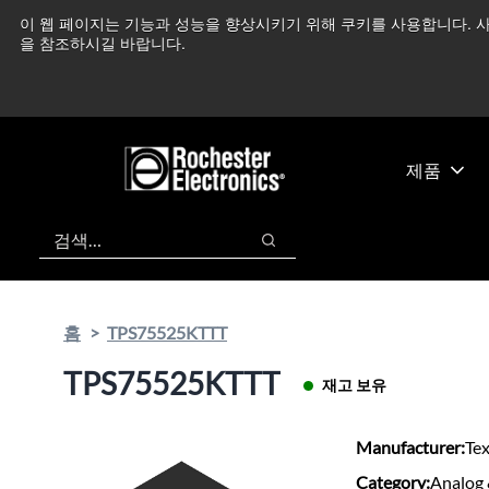
기
바
이 웹 페이지는 기능과 성능을 향상시키기 위해 쿠키를 사용합니다. 사
중동 지역 상황을 지속
본
닥
을 참조하시길 바랍니다.
콘
글
텐
로
츠
건
건
너
너
뛰
제품
뛰
기
기
검색
검색
홈
TPS75525KTTT
TPS75525KTTT
재고 보유
Manufacturer:
Te
Category:
Analog 