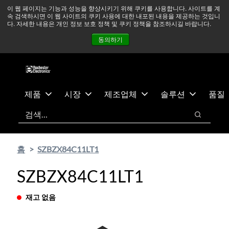
기
바
중동 지역 상황을 지속적으로 주시하고 있으며, 모든 서비스는
이 웹 페이지는 기능과 성능을 향상시키기 위해 쿠키를 사용합니다. 사이트를 계
속 검색하시면 이 웹 사이트의 쿠키 사용에 대한 내포된 내용을 제공하는 것입니
본
닥
정상적으로 운영되고 있습니다.
더 읽어보기 →
다. 자세한 내용은 개인 정보 보호 정책 및 쿠키 정책을 참조하시길 바랍니다.
콘
글
뉴스
문의하기
로그인
동의하기
텐
로
츠
건
건
너
너
뛰
뛰
기
제품
시장
제조업체
솔루션
품질
기
검색
검색
홈
SZBZX84C11LT1
SZBZX84C11LT1
재고 없음