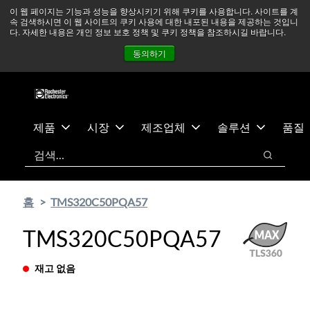
기
바
중동 지역 상황을 지속적으로 주시하고 있으며, 모든 서비스는
이 웹 페이지는 기능과 성능을 향상시키기 위해 쿠키를 사용합니다. 사이트를 계
속 검색하시면 이 웹 사이트의 쿠키 사용에 대한 내포된 내용을 제공하는 것입니
본
닥
정상적으로 운영되고 있습니다.
더 읽어보기 →
다. 자세한 내용은 개인 정보 보호 정책 및 쿠키 정책을 참조하시길 바랍니다.
콘
글
뉴스
문의하기
로그인
동의하기
텐
로
츠
건
건
너
너
뛰
뛰
기
제품
시장
제조업체
솔루션
품질
기
검색
검색
홈
TMS320C50PQA57
TMS320C50PQA57
재고 없음