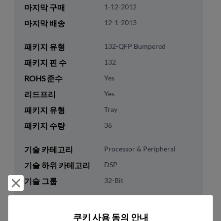
마지막 구매
1-12-2012
마지막 배송
12-1-2013
패키지 유형
132-QFP Bumpered
패키지 핀 수
132
ROHS 준수
Yes
리드프리
Yes
패키지 유형
Tray
패키지 수량
36
기술 카테고리
Processor & Peripheral
기술 하위 카테고리
DSP
기술 그룹
32-Bit
거부 및 닫기
미국 HTS 코드
8542.31.0025
쿠키 사용 동의 안내
ECCN
3A991.A.2