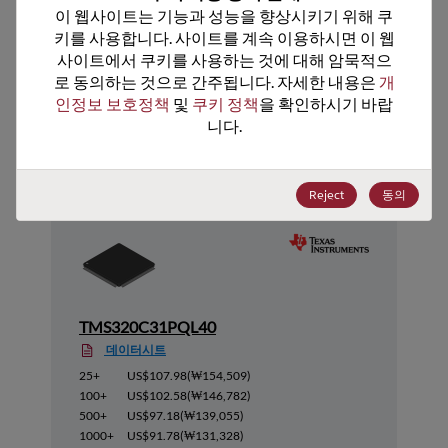
이 웹사이트는 기능과 성능을 향상시키기 위해 쿠
키를 사용합니다. 사이트를 계속 이용하시면 이 웹
사이트에서 쿠키를 사용하는 것에 대해 암묵적으
로 동의하는 것으로 간주됩니다. 자세한 내용은 
개
인정보 보호정책
 및 
쿠키 정책
을 확인하시기 바랍
추천 대체 제품
니다.
Reject
동의
TMS320C31PQL40
데이터시트
25+
US$107.98
(
₩154,509
)
100+
US$102.58
(
₩146,782
)
500+
US$97.18
(
₩139,055
)
1000+
US$91.78
(
₩131,328
)