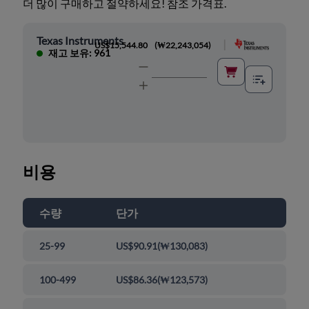
더 많이 구매하고 절약하세요! 참조 가격표.
Texas Instruments
|
US$15,544.80
(
₩22,243,054
)
재고 보유: 961
비용
수량
단가
25-99
US$90.91
(
₩130,083
)
100-499
US$86.36
(
₩123,573
)