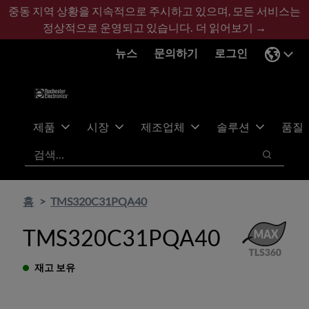
기
바
중동 지역 상황을 지속적으로 주시하고 있으며, 모든 서비스는
본
닥
정상적으로 운영되고 있습니다.
더 읽어보기 →
콘
글
뉴스
문의하기
로그인
텐
로
츠
건
건
너
너
뛰
뛰
기
제품
시장
제조업체
솔루션
품질
기
검색
검색
홈
TMS320C31PQA40
TMS320C31PQA40
재고 보유