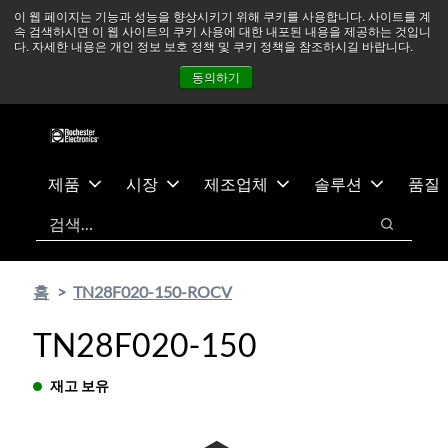
기
바
중동 지역 상황을 지속적으로 주시하고 있으며, 모든 서비스는
이 웹 페이지는 기능과 성능을 향상시키기 위해 쿠키를 사용합니다. 사이트를 계
속 검색하시면 이 웹 사이트의 쿠키 사용에 대한 내포된 내용을 제공하는 것입니
본
닥
정상적으로 운영되고 있습니다.
더 읽어보기 →
다. 자세한 내용은 개인 정보 보호 정책 및 쿠키 정책을 참조하시길 바랍니다.
콘
글
뉴스
문의하기
로그인
동의하기
텐
로
츠
건
건
너
너
뛰
뛰
기
제품
시장
제조업체
솔루션
품질
기
검색
검색
홈
TN28F020-150-ROCV
TN28F020-150
재고 보유