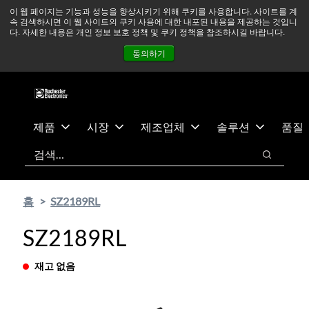
기
바
중동 지역 상황을 지속적으로 주시하고 있으며, 모든 서비스는
이 웹 페이지는 기능과 성능을 향상시키기 위해 쿠키를 사용합니다. 사이트를 계
속 검색하시면 이 웹 사이트의 쿠키 사용에 대한 내포된 내용을 제공하는 것입니
본
닥
정상적으로 운영되고 있습니다.
더 읽어보기 →
다. 자세한 내용은 개인 정보 보호 정책 및 쿠키 정책을 참조하시길 바랍니다.
콘
글
뉴스
문의하기
로그인
동의하기
텐
로
츠
건
건
너
너
뛰
뛰
기
제품
시장
제조업체
솔루션
품질
기
검색
검색
홈
SZ2189RL
SZ2189RL
재고 없음