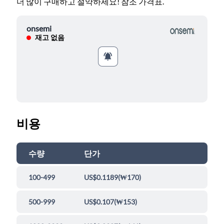
더 많이 구매하고 절약하세요! 참조 가격표.
onsemi
재고 없음
비용
수량
단가
100-499
US$0.1189
(
₩170
)
500-999
US$0.107
(
₩153
)