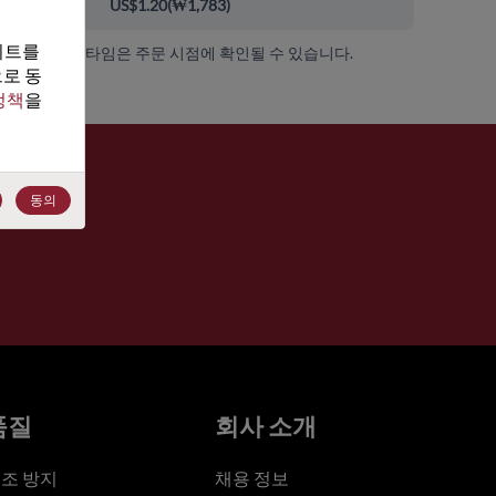
00+
US$1.20
(
₩1,783
)
트를 
가용성 및 리드 타임은 주문 시점에 확인될 수 있습니다.
로 동
정책
을 
동의
품질
회사 소개
조 방지
채용 정보