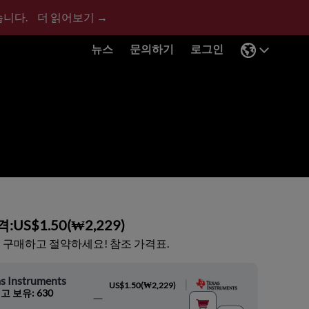
습니다.
더 읽어보기 →
뉴스
문의하기
로그인
격:
US$1.50
(
₩2,229
)
 구매하고 절약하세요! 참조 가격표.
s Instruments
|
US$1.50
(
₩2,229
)
고 보유: 630