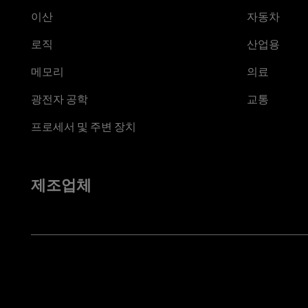
이산
자동차
로직
산업용
메모리
의료
광전자 공학
교통
프로세서 및 주변 장치
제조업체