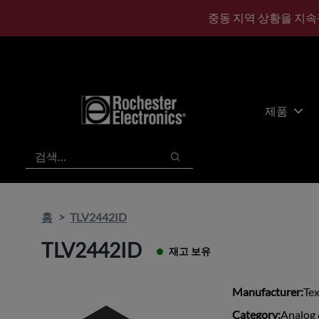
기
바
중동 지역 상황을 지속
본
닥
콘
글
텐
로
츠
건
건
너
너
뛰
제품
뛰
기
기
검색
검색
홈
TLV2442ID
TLV2442ID
재고 보유
Manufacturer:
Te
Category:
Analog 