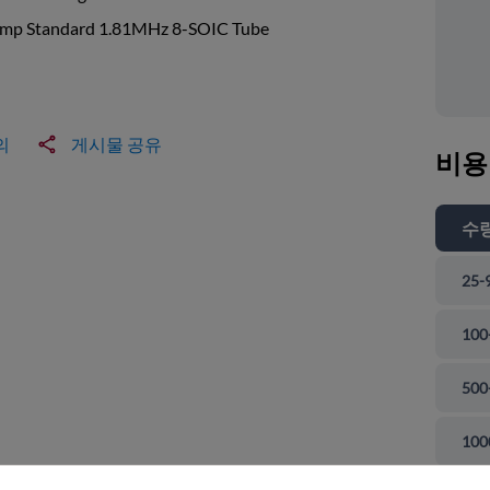
mp Standard 1.81MHz 8-SOIC Tube
의
게시물 공유
비용
수
25-
100
500
 닫기
100