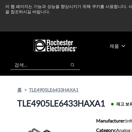
기
바
이 웹 페이지는 기능과 성능을 향상시키기 위해 쿠키를 사용합니다. 사
중동 지역 상황을 지속
본
닥
을 참조하시길 바랍니다.
콘
글
텐
로
츠
건
건
너
너
뛰
제품
뛰
기
기
검색
검색
홈
TLE4905LE6433HAXA1
TLE4905LE6433HAXA1
재고 보
Manufacturer:
Inf
Category:
Analog 