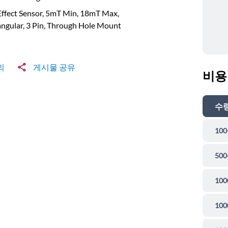
Effect Sensor, 5mT Min, 18mT Max,
ngular, 3 Pin, Through Hole Mount
의
게시물 공유
비용
수
100
500
100
100