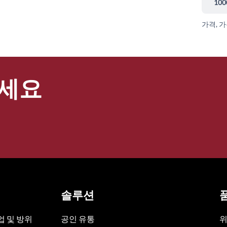
100
가격, 
세요
솔루션
 및 방위
공인 유통
위