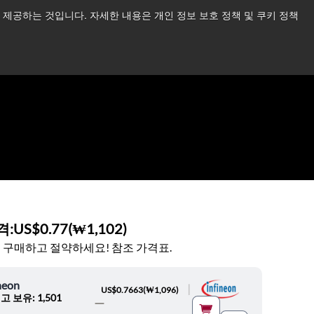
제공하는 것입니다. 자세한 내용은 개인 정보 보호 정책 및 쿠키 정책
습니다.
더 읽어보기 →
뉴스
문의하기
로그인
격:
US$0.77
(
₩1,102
)
 구매하고 절약하세요! 참조 가격표.
neon
|
US$0.7663
(
₩1,096
)
고 보유: 1,501