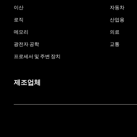
이산
자동차
로직
산업용
메모리
의료
광전자 공학
교통
프로세서 및 주변 장치
제조업체