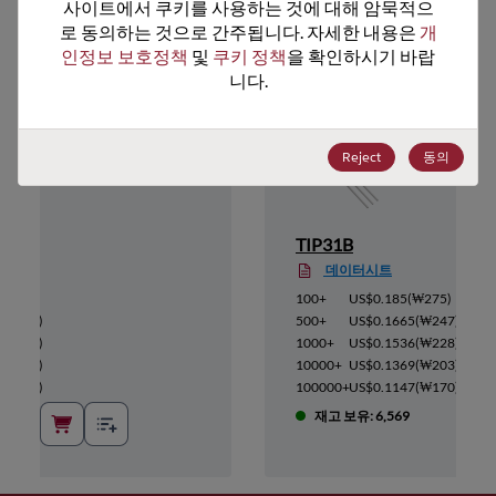
추천 대체 제품
사이트에서 쿠키를 사용하는 것에 대해 암묵적으
로 동의하는 것으로 간주됩니다. 자세한 내용은 
개
인정보 보호정책
 및 
쿠키 정책
을 확인하시기 바랍
니다.
Reject
동의
TIP31B
데이터시트
₩275
)
100+
US$0.185
(
₩275
)
(
₩247
)
500+
US$0.1665
(
₩247
)
(
₩228
)
1000+
US$0.1536
(
₩228
)
(
₩203
)
10000+
US$0.1369
(
₩203
)
(
₩170
)
100000+
US$0.1147
(
₩170
)
재고 보유: 6,569