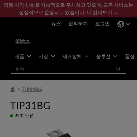
기
바
중동 지역 상황을 지속적으로 주시하고 있으며, 모든 서비스는
본
닥
정상적으로 운영되고 있습니다.
더 읽어보기 →
콘
글
뉴스
문의하기
로그인
텐
로
츠
건
건
너
너
뛰
뛰
기
제품
시장
제조업체
솔루션
품질
기
검색
검색
홈
TIP31BG
TIP31BG
재고 보유