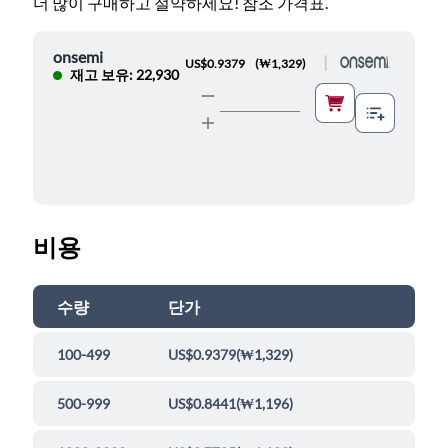
더 많이 구매하고 절약하세요! 참조 가격표.
onsemi
|
US$0.9379
(
₩1,329
)
재고 보유: 22,930
비용
수량
단가
100-499
US$0.9379
(
₩1,329
)
500-999
US$0.8441
(
₩1,196
)