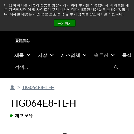
기
바
중동 지역 상황을 지속적으로 주시하고 있으며, 모든 서비스는
이 웹 페이지는 기능과 성능을 향상시키기 위해 쿠키를 사용합니다. 사이트를 계
속 검색하시면 이 웹 사이트의 쿠키 사용에 대한 내포된 내용을 제공하는 것입니
본
닥
정상적으로 운영되고 있습니다.
더 읽어보기 →
다. 자세한 내용은 개인 정보 보호 정책 및 쿠키 정책을 참조하시길 바랍니다.
콘
글
뉴스
문의하기
로그인
동의하기
텐
로
츠
건
건
너
너
뛰
뛰
기
제품
시장
제조업체
솔루션
품질
기
검색
검색
홈
TIG064E8-TL-H
TIG064E8-TL-H
재고 보유