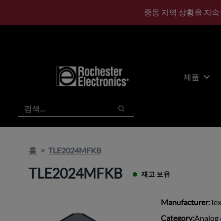
기
바
중동 지역 상황을 지속
본
닥
콘
글
텐
로
츠
건
건
너
너
뛰
제품
뛰
기
기
검색
검색
홈
TLE2024MFKB
TLE2024MFKB
재고 보유
Manufacturer:
Te
Category:
Analog 