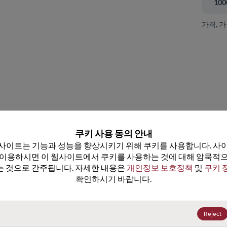
100
가격, 
 닫기
쿠키 사용 동의 안내
사이트는 기능과 성능을 향상시키기 위해 쿠키를 사용합니다. 사이
 이용하시면 이 웹사이트에서 쿠키를 사용하는 것에 대해 암묵적으
 것으로 간주됩니다. 자세한 내용은 
개인정보 보호정책
 및 
쿠키 
확인하시기 바랍니다.
5962-9088103M2A
5962-9088106Q2A
데이터시트
데이터시트
25+
US$47.39
(
₩70,417
)
25+
US$61.55
(
₩91,457
)
Reject
100+
US$45.02
(
₩66,895
)
100+
US$58.47
(
₩86,881
)