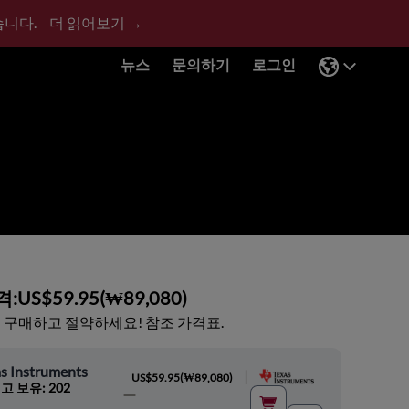
습니다.
더 읽어보기 →
뉴스
문의하기
로그인
격:
US$59.95
(
₩89,080
)
 구매하고 절약하세요! 참조 가격표.
s Instruments
|
US$59.95
(
₩89,080
)
고 보유: 202