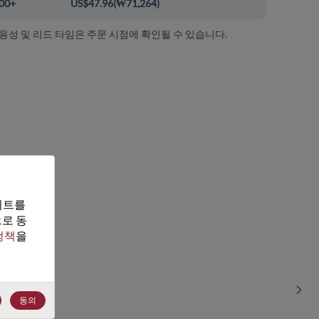
00+
US$47.96
(
₩71,264
)
가용성 및 리드 타임은 주문 시점에 확인될 수 있습니다.
트를 
로 동
정책
을 
Sho
동의