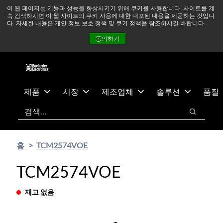
기
바
중동 지역 상황을 지속적으로 주시하고 있으며, 모든 서비스는
이 웹 페이지는 기능과 성능을 향상시키기 위해 쿠키를 사용합니다. 사이트를 계
속 검색하시면 이 웹 사이트의 쿠키 사용에 대한 내포된 내용을 제공하는 것입니
본
닥
정상적으로 운영되고 있습니다.
더 읽어보기 →
다. 자세한 내용은 개인 정보 보호 정책 및 쿠키 정책을 참조하시길 바랍니다.
콘
글
뉴스
문의하기
로그인
동의하기
텐
로
츠
건
건
너
너
뛰
뛰
기
제품
시장
제조업체
솔루션
품질
기
검색
검색
홈
TCM2574VOE
TCM2574VOE
재고 없음