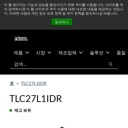
기
바
중동 지역 상황을 지속적으로 주시하고 있으며, 모든 서비스는
이 웹 페이지는 기능과 성능을 향상시키기 위해 쿠키를 사용합니다. 사이트를 계
속 검색하시면 이 웹 사이트의 쿠키 사용에 대한 내포된 내용을 제공하는 것입니
본
닥
정상적으로 운영되고 있습니다.
더 읽어보기 →
다. 자세한 내용은 개인 정보 보호 정책 및 쿠키 정책을 참조하시길 바랍니다.
콘
글
뉴스
문의하기
로그인
동의하기
텐
로
츠
건
건
너
너
뛰
뛰
기
제품
시장
제조업체
솔루션
품질
기
검색
검색
홈
TLC27L1IDR
TLC27L1IDR
재고 보유