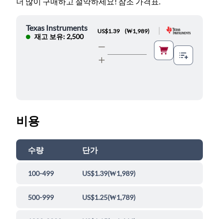
더 많이 구매하고 절약하세요! 참조 가격표.
Texas Instruments
|
US$1.39
(
₩1,989
)
재고 보유: 2,500
비용
수량
단가
100-499
US$1.39
(
₩1,989
)
500-999
US$1.25
(
₩1,789
)