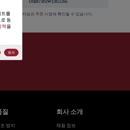
00+
US$87.85
(
₩130,536
)
트를 
가용성 및 리드 타임은 주문 시점에 확인될 수 있습니다.
로 동
정책
을 
동의
품질
회사 소개
조 방지
채용 정보