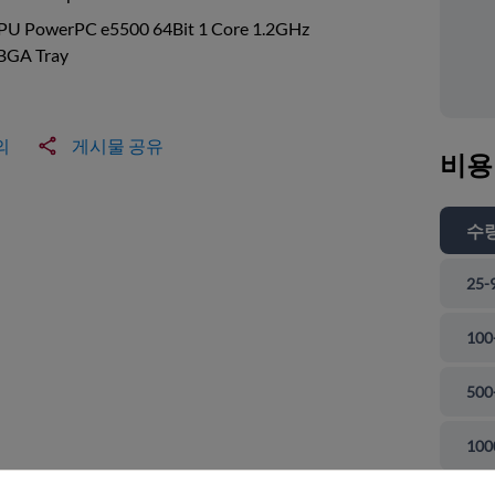
PU PowerPC e5500 64Bit 1 Core 1.2GHz
BGA Tray
의
게시물 공유
비용
수
25-
100
500
 닫기
100