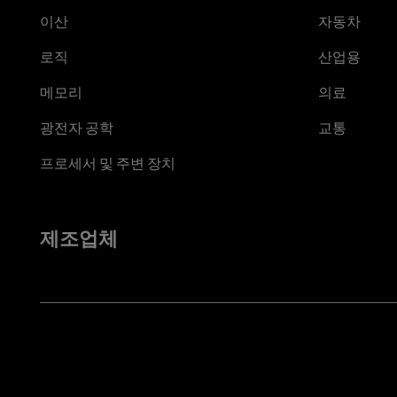
이산
자동차
로직
산업용
메모리
의료
광전자 공학
교통
프로세서 및 주변 장치
제조업체