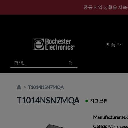
기
바
중동 지역 상황을 지속
본
닥
콘
글
텐
로
츠
건
건
너
너
뛰
제품
뛰
기
기
검색
검색
홈
T1014NSN7MQA
T1014NSN7MQA
재고 보유
Manufacturer:
NX
Category:
Process