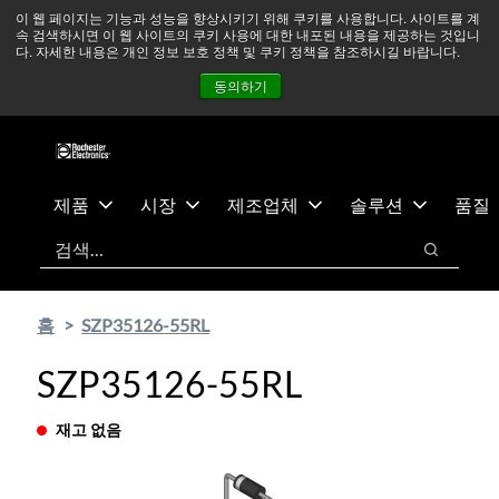
기
바
중동 지역 상황을 지속적으로 주시하고 있으며, 모든 서비스는
이 웹 페이지는 기능과 성능을 향상시키기 위해 쿠키를 사용합니다. 사이트를 계
속 검색하시면 이 웹 사이트의 쿠키 사용에 대한 내포된 내용을 제공하는 것입니
본
닥
정상적으로 운영되고 있습니다.
더 읽어보기 →
다. 자세한 내용은 개인 정보 보호 정책 및 쿠키 정책을 참조하시길 바랍니다.
콘
글
뉴스
문의하기
로그인
동의하기
텐
로
츠
건
건
너
너
뛰
뛰
기
제품
시장
제조업체
솔루션
품질
기
검색
검색
홈
SZP35126-55RL
SZP35126-55RL
재고 없음