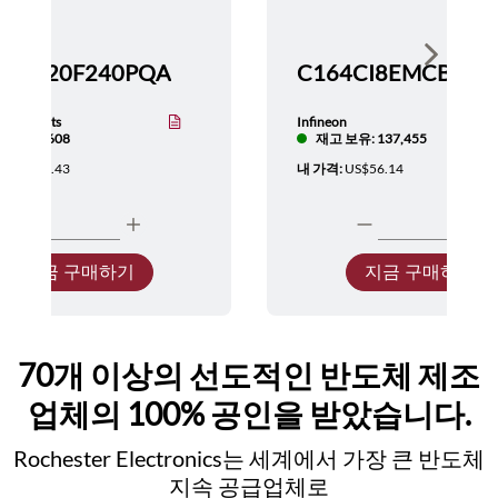
Show nex
TMS320F240PQA
nstruments
Infineon
보유: 5,608
재고 보유: 137,455
:
US$137.43
내 가격:
US$56.14
지금 구매하기
지금 구매하기
70개 이상의 선도적인 반도체 제조
업체의 100% 공인을 받았습니다.
Rochester Electronics는 세계에서 가장 큰 반도체
지속 공급업체로