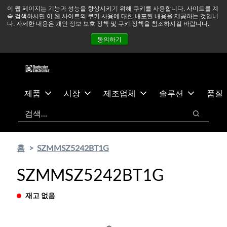
기
바
중동 지역 상황을 지속적으로 주시하고 있으며, 모든 서비스는
이 웹 페이지는 기능과 성능을 향상시키기 위해 쿠키를 사용합니다. 사이트를 계
속 검색하시면 이 웹 사이트의 쿠키 사용에 대한 내포된 내용을 제공하는 것입니
본
닥
정상적으로 운영되고 있습니다.
더 읽어보기 →
다. 자세한 내용은 개인 정보 보호 정책 및 쿠키 정책을 참조하시길 바랍니다.
콘
글
뉴스
문의하기
로그인
동의하기
텐
로
츠
건
건
너
너
뛰
뛰
기
제품
시장
제조업체
솔루션
품질
기
검색
검색
홈
SZMMSZ5242BT1G
SZMMSZ5242BT1G
재고 없음