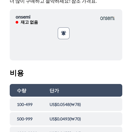
더 많이 구매하고 절약하세요! 참조 가격표.
onsemi
재고 없음
비용
수량
단가
100-499
US$0.0548
(
₩78
)
500-999
US$0.0493
(
₩70
)