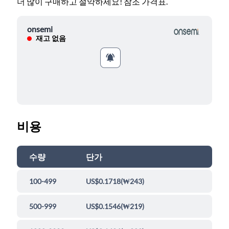
더 많이 구매하고 절약하세요! 참조 가격표.
onsemi
재고 없음
비용
수량
단가
100-499
US$0.1718
(
₩243
)
500-999
US$0.1546
(
₩219
)