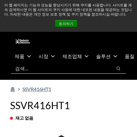
기
바
중동 지역 상황을 지속적으로 주시하고 있으며, 모든 서비스는
이 웹 페이지는 기능과 성능을 향상시키기 위해 쿠키를 사용합니다. 사이트를 계
속 검색하시면 이 웹 사이트의 쿠키 사용에 대한 내포된 내용을 제공하는 것입니
본
닥
정상적으로 운영되고 있습니다.
더 읽어보기 →
다. 자세한 내용은 개인 정보 보호 정책 및 쿠키 정책을 참조하시길 바랍니다.
콘
글
뉴스
문의하기
로그인
동의하기
텐
로
츠
건
건
너
너
뛰
뛰
기
제품
시장
제조업체
솔루션
품질
기
검색
검색
홈
SSVR416HT1
SSVR416HT1
재고 없음