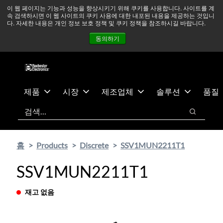
기
바
중동 지역 상황을 지속적으로 주시하고 있으며, 모든 서비스는
이 웹 페이지는 기능과 성능을 향상시키기 위해 쿠키를 사용합니다. 사이트를 계
속 검색하시면 이 웹 사이트의 쿠키 사용에 대한 내포된 내용을 제공하는 것입니
본
닥
정상적으로 운영되고 있습니다.
더 읽어보기 →
다. 자세한 내용은 개인 정보 보호 정책 및 쿠키 정책을 참조하시길 바랍니다.
콘
글
뉴스
문의하기
로그인
동의하기
텐
로
츠
건
건
너
너
뛰
뛰
기
제품
시장
제조업체
솔루션
품질
기
검색
검색
홈
Products
Discrete
SSV1MUN2211T1
SSV1MUN2211T1
재고 없음