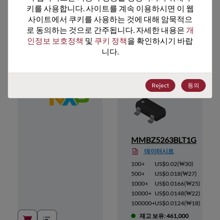
키를 사용합니다. 사이트를 계속 이용하시면 이 웹
사이트에서 쿠키를 사용하는 것에 대해 암묵적으
로 동의하는 것으로 간주됩니다. 자세한 내용은 
개
추천 대체 제품
인정보 보호정책
 및 
쿠키 정책
을 확인하시기 바랍
니다.
Reject
동의
T1G
MMBZ5263BLT1G
데이터시트
30
)
100+
US$0.02
(
₩30
)
₩27
)
500+
US$0.018
(
₩27
)
(
₩25
)
1000+
US$0.0166
(
₩25
)
(
₩22
)
10000+
US$0.0148
(
₩22
)
(
₩18
)
100000+
US$0.0124
(
₩18
)
0
재고 보유: 461,000