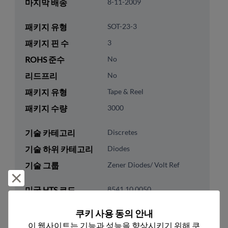
마지막 배송
8-11-2009
패키지 유형
SOT-23-3
패키지 핀 수
3
ROHS 준수
No
리드프리
No
패키지 유형
Tape & Reel
패키지 수량
3000
기술 카테고리
Discretes
기술 하위 카테고리
Diodes
기술 그룹
Zener Diodes/ Volt Ref
거부 및 닫기
미국 HTS 코드
8541.10.0050
ECCN
EAR99
쿠키 사용 동의 안내
이 웹사이트는 기능과 성능을 향상시키기 위해 쿠