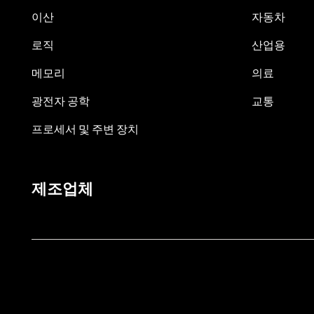
이산
자동차
로직
산업용
메모리
의료
광전자 공학
교통
프로세서 및 주변 장치
제조업체