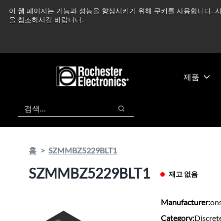
기
바
이 웹 페이지는 기능과 성능을 향상시키기 위해 쿠키를 사용합니다. 사
중동 지역 상황을 지속
본
닥
을 참조하시길 바랍니다.
콘
글
텐
로
츠
건
건
너
너
뛰
제품
뛰
기
기
검색
검색
홈
SZMMBZ5229BLT1
SZMMBZ5229BLT1
재고 없음
Manufacturer:
on
Category:
Discret