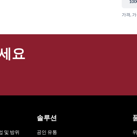
100
가격, 
세요
솔루션
 및 방위
공인 유통
위