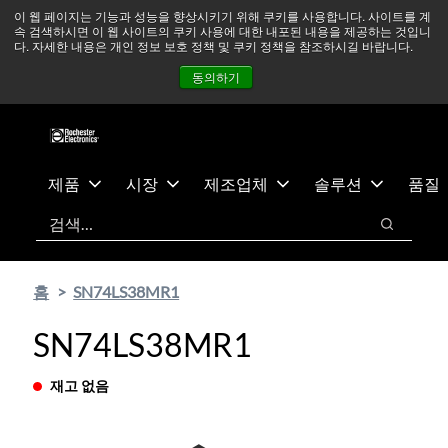
기
바
중동 지역 상황을 지속적으로 주시하고 있으며, 모든 서비스는
이 웹 페이지는 기능과 성능을 향상시키기 위해 쿠키를 사용합니다. 사이트를 계
속 검색하시면 이 웹 사이트의 쿠키 사용에 대한 내포된 내용을 제공하는 것입니
본
닥
정상적으로 운영되고 있습니다.
더 읽어보기 →
다. 자세한 내용은 개인 정보 보호 정책 및 쿠키 정책을 참조하시길 바랍니다.
콘
글
뉴스
문의하기
로그인
동의하기
텐
로
츠
건
건
너
너
뛰
뛰
기
제품
시장
제조업체
솔루션
품질
기
검색
검색
홈
SN74LS38MR1
SN74LS38MR1
재고 없음