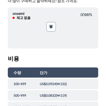
더 많이 구매하고 절약하세요! 참조 가격표.
onsemi
재고 없음
비용
수량
단가
100-499
US$0.0924
(
₩132
)
500-999
US$0.0832
(
₩119
)