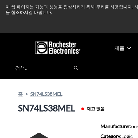
기
바
이 웹 페이지는 기능과 성능을 향상시키기 위해 쿠키를 사용합니다. 사
중동 지역 상황을 지속
본
닥
을 참조하시길 바랍니다.
콘
글
텐
로
츠
건
건
너
너
뛰
제품
뛰
기
기
검색
검색
홈
SN74LS38MEL
SN74LS38MEL
재고 없음
Manufacturer:
on
Category:
Logic