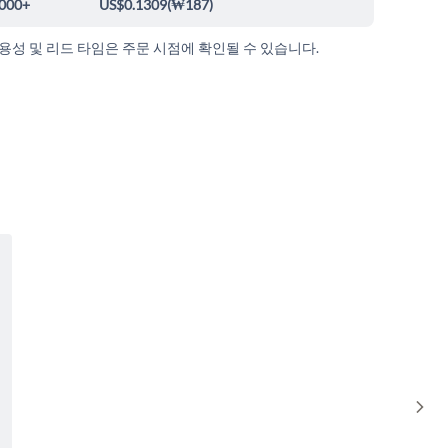
000+
US$0.1309
(
₩187
)
가용성 및 리드 타임은 주문 시점에 확인될 수 있습니다.
Sho