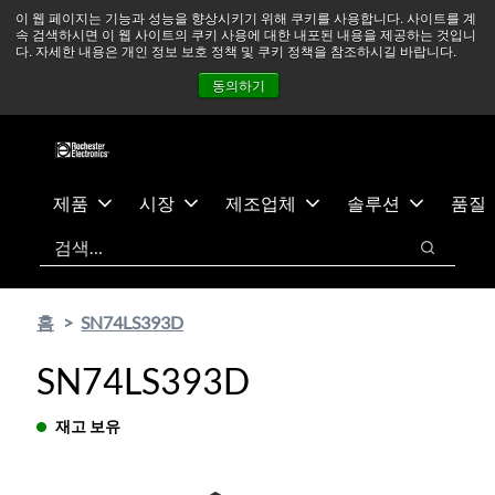
기
바
중동 지역 상황을 지속적으로 주시하고 있으며, 모든 서비스는
이 웹 페이지는 기능과 성능을 향상시키기 위해 쿠키를 사용합니다. 사이트를 계
속 검색하시면 이 웹 사이트의 쿠키 사용에 대한 내포된 내용을 제공하는 것입니
본
닥
정상적으로 운영되고 있습니다.
더 읽어보기 →
다. 자세한 내용은 개인 정보 보호 정책 및 쿠키 정책을 참조하시길 바랍니다.
콘
글
뉴스
문의하기
로그인
동의하기
텐
로
츠
건
건
너
너
뛰
뛰
기
제품
시장
제조업체
솔루션
품질
기
검색
검색
홈
SN74LS393D
SN74LS393D
재고 보유