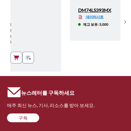
DM74LS393MX
데이터시트
Sh
(
₩393
)
재고 보유: 3,000
(
₩354
)
(
₩326
)
(
₩291
)
₩244
)
뉴스레터를 구독하세요
매주 최신 뉴스, 기사, 리소스를 받아 보세요.
구독