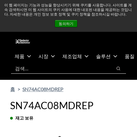
기
바
중동 지역 상황을 지속적으로 주시하고 있으며, 모든 서비스는
이 웹 페이지는 기능과 성능을 향상시키기 위해 쿠키를 사용합니다. 사이트를 계
속 검색하시면 이 웹 사이트의 쿠키 사용에 대한 내포된 내용을 제공하는 것입니
본
닥
정상적으로 운영되고 있습니다.
더 읽어보기 →
다. 자세한 내용은 개인 정보 보호 정책 및 쿠키 정책을 참조하시길 바랍니다.
콘
글
뉴스
문의하기
로그인
동의하기
텐
로
츠
건
건
너
너
뛰
뛰
기
제품
시장
제조업체
솔루션
품질
기
검색
검색
홈
SN74AC08MDREP
SN74AC08MDREP
재고 보유