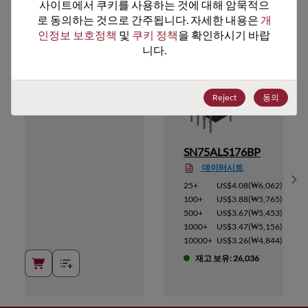
추천 대체 제품
사이트에서 쿠키를 사용하는 것에 대해 암묵적으
로 동의하는 것으로 간주됩니다. 자세한 내용은 
개
인정보 보호정책
 및 
쿠키 정책
을 확인하시기 바랍
니다.
Reject
동의
P
SN75ALS176BP
데이터시트
Sh
3,997
)
25+
US$4.08
(
₩6,062
)
3,804
)
100+
US$3.88
(
₩5,765
)
3,596
)
500+
US$3.67
(
₩5,453
)
3,403
)
1000+
US$3.47
(
₩5,156
)
3,195
)
10000+
US$3.26
(
₩4,844
)
3
재고 보유: 26,036