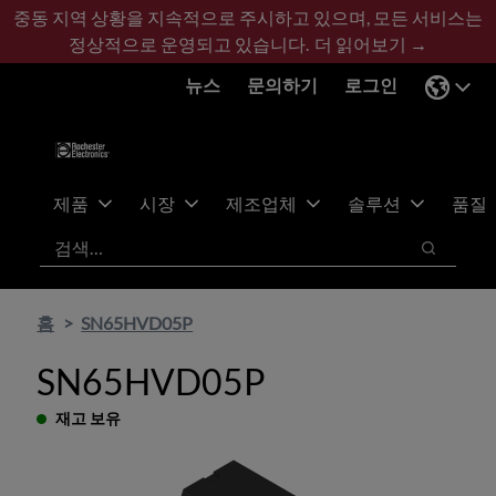
기
바
중동 지역 상황을 지속적으로 주시하고 있으며, 모든 서비스는
본
닥
정상적으로 운영되고 있습니다.
더 읽어보기 →
콘
글
뉴스
문의하기
로그인
텐
로
츠
건
건
너
너
뛰
뛰
기
제품
시장
제조업체
솔루션
품질
기
검색
검색
홈
SN65HVD05P
SN65HVD05P
재고 보유