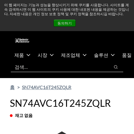
기
바
중동 지역 상황을 지속적으로 주시하고 있으며, 모든 서비스는
이 웹 페이지는 기능과 성능을 향상시키기 위해 쿠키를 사용합니다. 사이트를 계
속 검색하시면 이 웹 사이트의 쿠키 사용에 대한 내포된 내용을 제공하는 것입니
본
닥
정상적으로 운영되고 있습니다.
더 읽어보기 →
다. 자세한 내용은 개인 정보 보호 정책 및 쿠키 정책을 참조하시길 바랍니다.
콘
글
뉴스
문의하기
로그인
동의하기
텐
로
츠
건
건
너
너
뛰
뛰
기
제품
시장
제조업체
솔루션
품질
기
검색
검색
홈
SN74AVC16T245ZQLR
SN74AVC16T245ZQLR
재고 없음