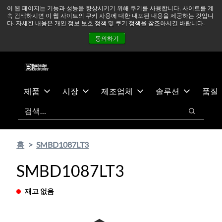
기
바
중동 지역 상황을 지속적으로 주시하고 있으며, 모든 서비스는
이 웹 페이지는 기능과 성능을 향상시키기 위해 쿠키를 사용합니다. 사이트를 계
속 검색하시면 이 웹 사이트의 쿠키 사용에 대한 내포된 내용을 제공하는 것입니
본
닥
정상적으로 운영되고 있습니다.
더 읽어보기 →
다. 자세한 내용은 개인 정보 보호 정책 및 쿠키 정책을 참조하시길 바랍니다.
콘
글
뉴스
문의하기
로그인
동의하기
텐
로
츠
건
건
너
너
뛰
뛰
기
제품
시장
제조업체
솔루션
품질
기
검색
검색
홈
SMBD1087LT3
SMBD1087LT3
재고 없음